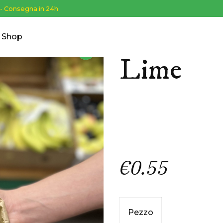
 - Consegna in 24h
Shop
FRUTTA
Lime
€
0.55
Pezzo