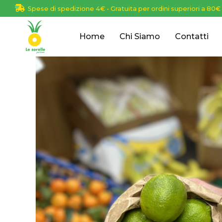
Spese di spedizione 4€ - Gratuita per ordini superiori a 80€
Home
Chi Siamo
Contatti