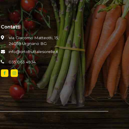
Contatti
Via Giacomo Matteotti, 15,
24059 Urgnano BG
info@ortofruttalesorelle.it
035 063 4934