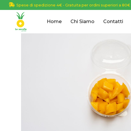
Spese di spedizione 4€ - Gratuita per ordini superiori a 80€
Home
Chi Siamo
Contatti