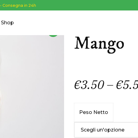
 - Consegna in 24h
Shop
FRUTTA
Mango
€
3.50
–
€
5.
Peso Netto