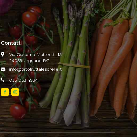
Contatti
Via Giacomo Matteotti, 15,
24059 Urgnano BG
info@ortofruttalesorelle.it
035 063 4934