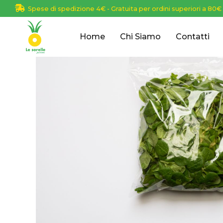
Spese di spedizione 4€ - Gratuita per ordini superiori a 80€
Home
Chi Siamo
Contatti