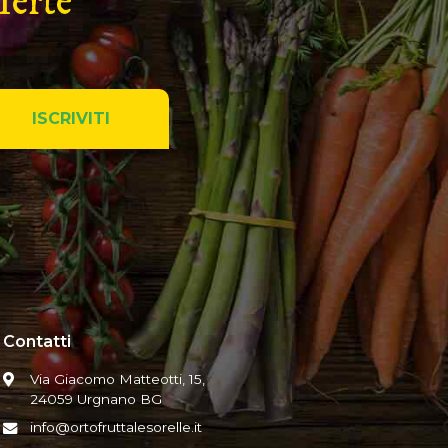
ferte
Contatti
Via Giacomo Matteotti, 15,
24059 Urgnano BG
info@ortofruttalesorelle.it