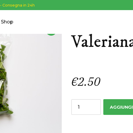
 - Consegna in 24h
Shop
INSALATE IN BUSTA
Valerian
€
2.50
Quantity
AGGIUNGI