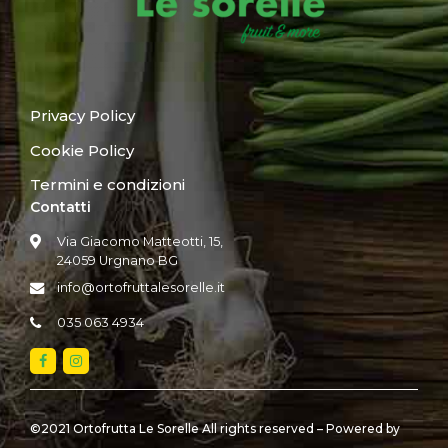
Privacy Policy
Cookie Policy
Termini e condizioni
Contatti
Via Giacomo Matteotti, 15,
24059 Urgnano BG
info@ortofruttalesorelle.it
035 063 4934
©2021 Ortofrutta Le Sorelle All rights reserved – Powered by