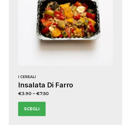
I CEREALI
Insalata Di Farro
€
3.90
–
€
7.50
SCEGLI