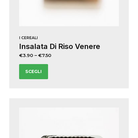
I CEREALI
Insalata Di Riso Venere
€
3.90
–
€
7.50
SCEGLI